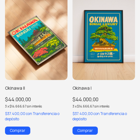
Okinawa II
Okinawa I
$44.000,00
$44.000,00
3
x
$14.666,67
sin interés
3
x
$14.666,67
sin interés
$37.400,00
con
Transferencia o
$37.400,00
con
Transferencia o
depósito
depósito
Comprar
Comprar