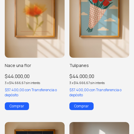
Nace una flor
Tulipanes
$44.000,00
$44.000,00
3
x
$14.666,67
sin interés
3
x
$14.666,67
sin interés
$37.400,00
con
Transferencia o
$37.400,00
con
Transferencia o
depósito
depósito
Comprar
Comprar