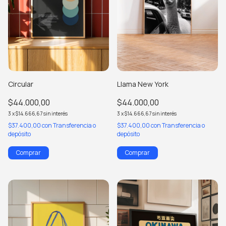
Circular
Llama New York
$44.000,00
$44.000,00
3
x
$14.666,67
sin interés
3
x
$14.666,67
sin interés
$37.400,00
con
Transferencia o
$37.400,00
con
Transferencia o
depósito
depósito
Comprar
Comprar