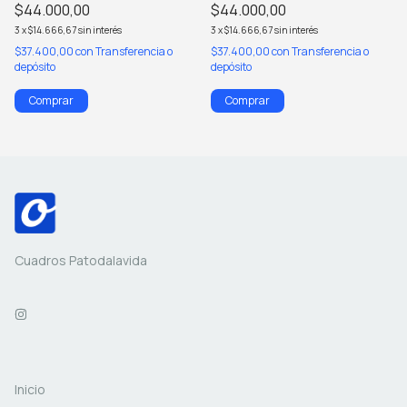
$44.000,00
$44.000,00
3
x
$14.666,67
sin interés
3
x
$14.666,67
sin interés
$37.400,00
con
Transferencia o
$37.400,00
con
Transferencia o
depósito
depósito
Comprar
Comprar
Cuadros Patodalavida
Inicio