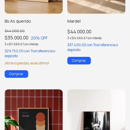
Bs.As querido
Mardel
$44.000,00
$44.000,00
$35.000,00
20
% OFF
3
x
$14.666,67
sin interés
3
x
$11.666,67
sin interés
$37.400,00
con
Transferencia o
depósito
$29.750,00
con
Transferencia o
depósito
Comprar
¡No te lo pierdas, es el último!
Comprar