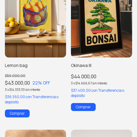
Lemon bag
Okinawa III
$55.000,00
$44.000,00
$43.000,00
22
% OFF
3
x
$14.666,67
sin interés
3
x
$14.333,33
sin interés
$37.400,00
con
Transferencia o
depósito
$36.550,00
con
Transferencia o
depósito
Comprar
Comprar