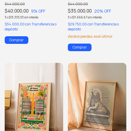
$44.000,00
$44.000,00
$40.000,00
$35.000,00
9
% OFF
20
% OFF
3
x
$13.333,33
sin interés
3
x
$11.666,67
sin interés
$34.000,00
con
Transferencia o
$29.750,00
con
Transferencia o
depósito
depósito
¡No te lo pierdas, es el último!
Comprar
Comprar