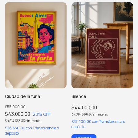
Ciudad de la furia
Silence
$55.000,00
$44.000,00
$43.000,00
22
% OFF
3
x
$14.666,67
sin interés
3
x
$14.333,33
sin interés
$37.400,00
con
Transferencia o
depósito
$36.550,00
con
Transferencia o
depósito