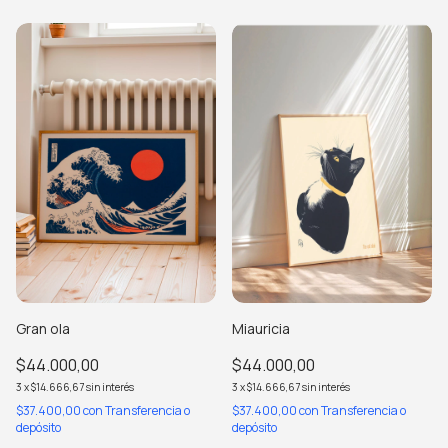
Gran ola
Miauricia
$44.000,00
$44.000,00
3
x
$14.666,67
sin interés
3
x
$14.666,67
sin interés
$37.400,00
con
Transferencia o
$37.400,00
con
Transferencia o
depósito
depósito