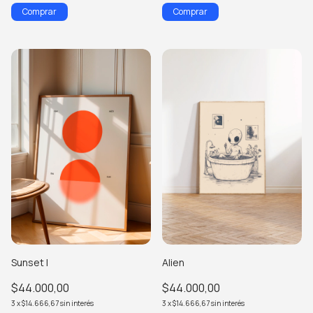
Comprar
Comprar
Sunset I
Alien
$44.000,00
$44.000,00
3
x
$14.666,67
sin interés
3
x
$14.666,67
sin interés