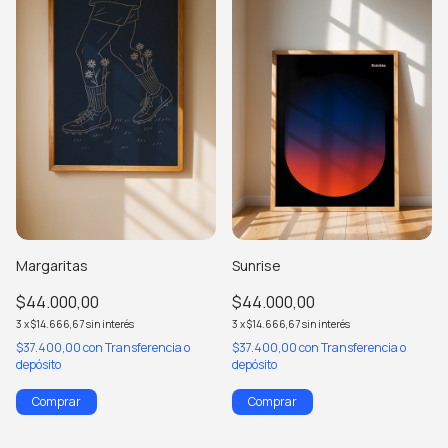
Margaritas
Sunrise
$44.000,00
$44.000,00
3
x
$14.666,67
sin interés
3
x
$14.666,67
sin interés
$37.400,00
con
Transferencia o
$37.400,00
con
Transferencia o
depósito
depósito
Comprar
Comprar