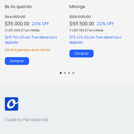
Bs.As querido
Milonga
$44.000,00
$120.000,00
$35.000,00
$93.500,00
20
% OFF
22
% OFF
3
x
$11.666,67
sin interés
3
x
$31.166,67
sin interés
$29.750,00
con
Transferencia o
$79.475,00
con
Transferencia o
depósito
depósito
¡No te lo pierdas, es el último!
Comprar
Comprar
Cuadros Patodalavida