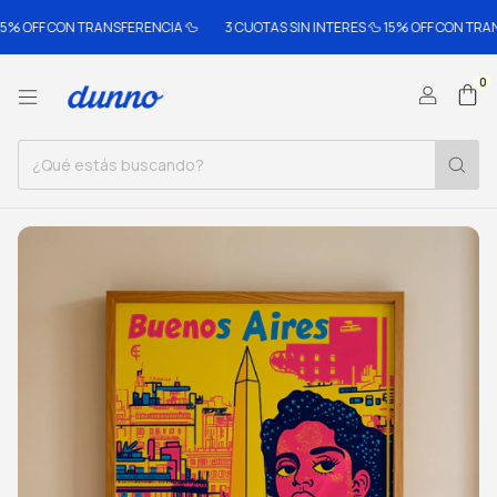
FF CON TRANSFERENCIA 🦆
3 CUOTAS SIN INTERES 🦆 15% OFF CON TRANSFER
0