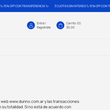
 15% OFF CON TRANSFERENCIA 🦆
3 CUOTAS SIN INTERES 🦆 15% OFF CON TRA
Entrá
/
Carrito
(
0
)
Registráte
$0,00
io web www.dunno.com.ar y las transacciones
n su totalidad. Si no está de acuerdo con