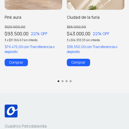
Pink aura
Ciudad de la furia
$120.000,00
$55.000,00
$93.500,00
$43.000,00
22
% OFF
22
% OFF
3
x
$31.166,67
sin interés
3
x
$14.333,33
sin interés
$79.475,00
con
Transferencia o
$36.550,00
con
Transferencia o
depósito
depósito
Comprar
Comprar
Cuadros Patodalavida