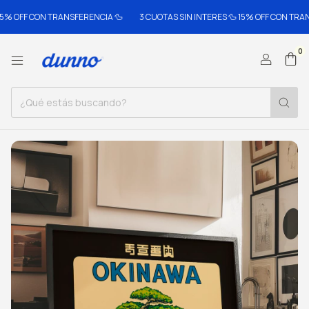
FF CON TRANSFERENCIA 🦆
3 CUOTAS SIN INTERES 🦆 15% OFF CON TRANSFER
0