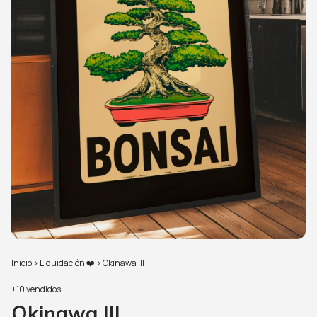
Inicio
>
Liquidación ❤️
>
Okinawa III
+10 vendidos
Okinawa III