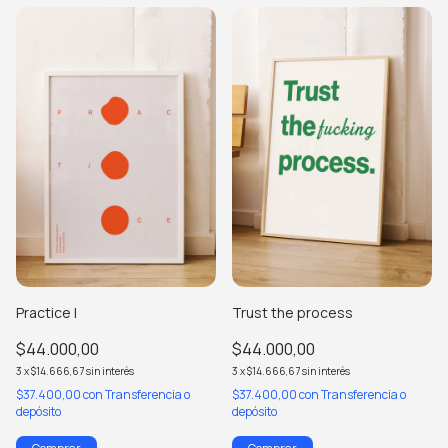
Practice I
Trust the process
$44.000,00
$44.000,00
3
x
$14.666,67
sin interés
3
x
$14.666,67
sin interés
$37.400,00
con
Transferencia o
$37.400,00
con
Transferencia o
depósito
depósito