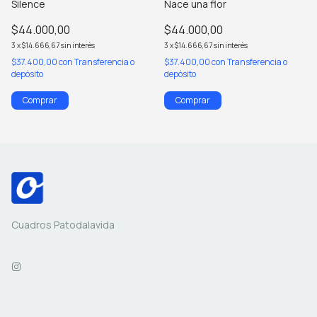
Silence
Nace una flor
$44.000,00
$44.000,00
3
x
$14.666,67
sin interés
3
x
$14.666,67
sin interés
$37.400,00
con
Transferencia o
$37.400,00
con
Transferencia o
depósito
depósito
Comprar
Comprar
Cuadros Patodalavida