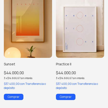
Sunset
Practice II
$44.000,00
$44.000,00
3
x
$14.666,67
sin interés
3
x
$14.666,67
sin interés
$37.400,00
con
Transferencia o
$37.400,00
con
Transferencia o
depósito
depósito
Comprar
Comprar