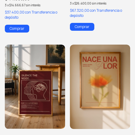
3
x
$26.400,00
sin interés
3
x
$14.666,67
sin interés
$67.320,00
con
Transferencia o
$37.400,00
con
Transferencia o
depósito
depósito
Comprar
Comprar