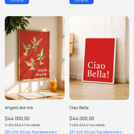
Comprar
Comprar
Angels like me
Ciao Bella
$44.000,00
$44.000,00
3
x
$14.666,67
sin interés
3
x
$14.666,67
sin interés
$37.400,00
con
Transferencia o
$37.400,00
con
Transferencia o