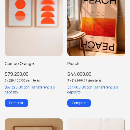
Combo Orange
Peach
$79.200,00
$44.000,00
3
x
$26.400,00
sin interés
3
x
$14.666,67
sin interés
$67.320,00
con
Transferencia o
$37.400,00
con
Transferencia o
depósito
depósito
Comprar
Comprar